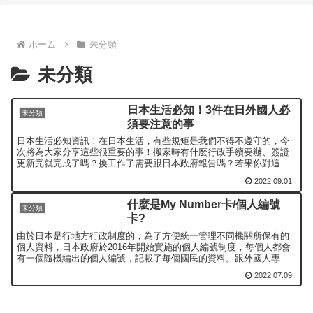
ホーム
未分類
未分類
日本生活必知！3件在日外國人必
未分類
須要注意的事
日本生活必知資訊！在日本生活，有些規矩是我們不得不遵守的，今
次將為大家分享這些很重要的事！搬家時有什麼行政手續要辦、簽證
更新完就完成了嗎？換工作了需要跟日本政府報告嗎？若果你對這三
點有疑問的話就請來看看這次的文章吧！
2022.09.01
什麼是My Number卡/個人編號
未分類
卡?
由於日本是行地方行政制度的，為了方便統一管理不同機關所保有的
個人資料，日本政府於2016年開始實施的個人編號制度，每個人都會
有一個隨機編出的個人編號，記載了每個國民的資料。跟外國人專有
的在留卡不同的是，每個日本國民都有一個個人編號（卡要另外...
2022.07.09