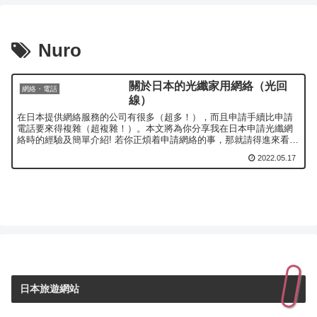
Nuro
關於日本的光纖家用網絡（光回
網絡・電話
線）
在日本提供網絡服務的公司有很多（超多！），而且申請手續比申請
電話要來得複雜（超複雜！）。本文將為你分享我在日本申請光纖網
絡時的經驗及簡單介紹! 若你正煩着申請網絡的事，那就請得進來看看
有什麼需要注意啦～
2022.05.17
日本旅遊網站