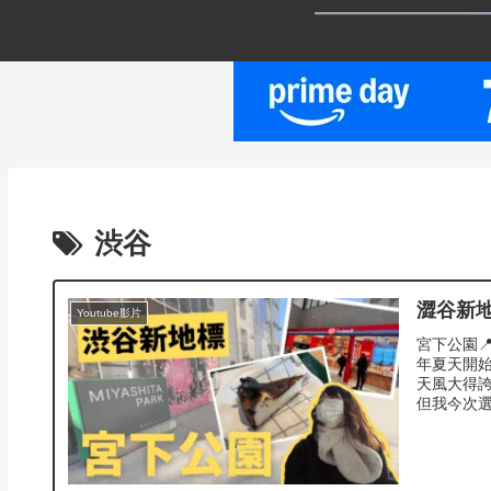
渋谷
澀谷新
Youtube影片
宮下公園
年夏天開
天風大得誇
但我今次選擇