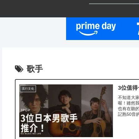
歌手
3位值
流行文化
不知道大家
喔！雖然
也有在聽的
記熟50音