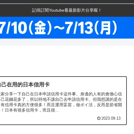
記得訂閱Youtube看最新影片分享喔！
自己在用的日本信用卡
大家分享一下自己在日本申請信用卡這件事。身邊的人有的會擔心信
自己花錢花多了，所以特地不讓自己去申請信用卡。但我想講的是在
，有信用卡真的方便很多！而且運用妥當，做ポイ活，反而是節省開
！日本有很多信用卡，而且很...
2023.09.13