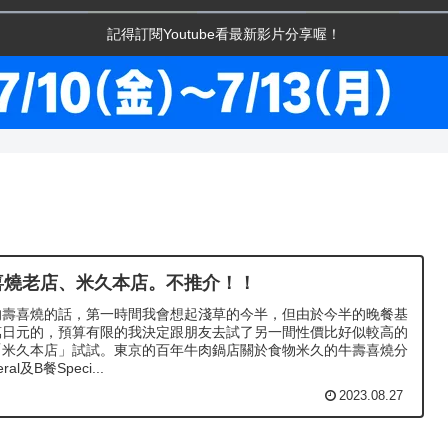
記得訂閱Youtube看最新影片分享喔！
喜燒老店、米久本店。不推介！！
的壽喜燒的話，第一時間我會想起淺草的今半，但由於今半的晚餐基
萬日元的，預算有限的我決定跟朋友去試了另一間性價比好似較高的
「米久本店」試試。東京的百年牛肉鍋店關於食物米久的牛壽喜燒分
al及B餐Speci...
2023.08.27