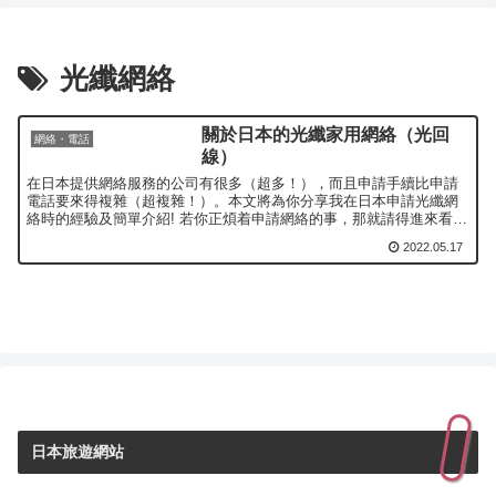
光纖網絡
關於日本的光纖家用網絡（光回
網絡・電話
線）
在日本提供網絡服務的公司有很多（超多！），而且申請手續比申請
電話要來得複雜（超複雜！）。本文將為你分享我在日本申請光纖網
絡時的經驗及簡單介紹! 若你正煩着申請網絡的事，那就請得進來看看
有什麼需要注意啦～
2022.05.17
日本旅遊網站