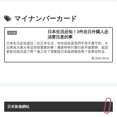
マイナンバーカード
日本生活必知！3件在日外國人必
未分類
須要注意的事
日本生活必知資訊！在日本生活，有些規矩是我們不得不遵守的，今
次將為大家分享這些很重要的事！搬家時有什麼行政手續要辦、簽證
更新完就完成了嗎？換工作了需要跟日本政府報告嗎？若果你對這三
點有疑問的話就請來看看這次的文章吧！
2022.09.01
日本旅遊網站